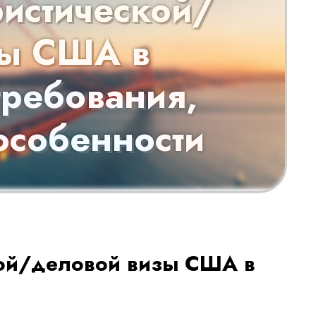
ристической/
зы США в
требования,
особенности
кой/деловой визы США в